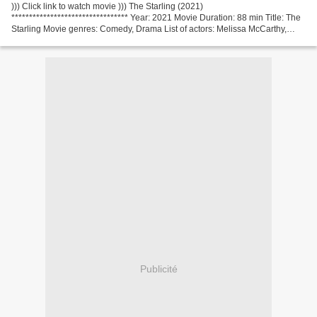
))) Click link to watch movie ))) The Starling (2021)
********************************* Year: 2021 Movie Duration: 88 min Title: The
Starling Movie genres: Comedy, Drama List of actors: Melissa McCarthy,
Chris O'Dowd, Kevin Kline Movie Director: Theodore...
Publicité