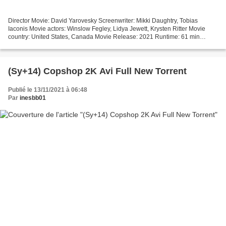
Director Movie: David Yarovesky Screenwriter: Mikki Daughtry, Tobias
Iaconis Movie actors: Winslow Fegley, Lidya Jewett, Krysten Ritter Movie
country: United States, Canada Movie Release: 2021 Runtime: 61 min
Category: Family, Fantasy, Horror Title: Nightbooks...
(Sy+14) Copshop 2K Avi Full New Torrent
Publié le 13/11/2021 à 06:48
Par
inesbb01