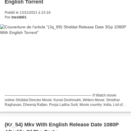
English Torrent
Publié le 13/11/2021 à 23:18
Par
inesbb01
───────────────────────────────── !!! Watch movie
online Shiddat Director Movie: Kunal Deshmukh, Writers Movie: Shridhar
Raghavan, Dheeraj Rattan, Pooja Ladha Surti, Movie country: India, List of
actors: Sunny Kaushal, Radhika Madan, Mohit Raina Title...
(Kr_54) Mkv With English Release Date 1080P