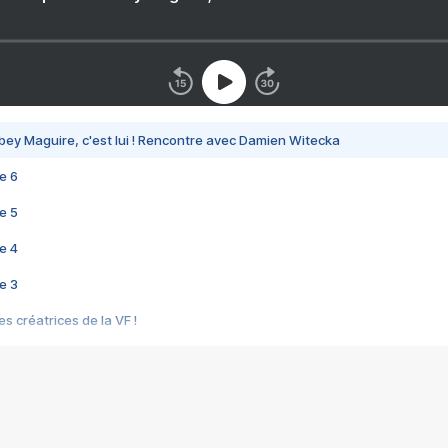
bey Maguire, c'est lui ! Rencontre avec Damien Witecka
e 6
e 5
e 4
e 3
s créatrices de la VF !
e 2
e 1
e Mektoub My Love arrive enfin ! Rencontre avec Shaïn Boumedine et Sal