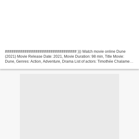
################################# ))) Watch movie online Dune
(2021) Movie Release Date: 2021, Movie Duration: 98 min, Title Movie:
Dune, Genres: Action, Adventure, Drama List of actors: Timothée Chalamet,
Rebecca Ferguson, Zendaya, Director Movie: Denis...