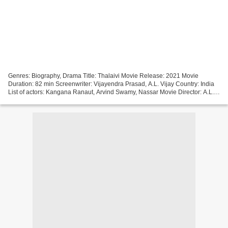
Genres: Biography, Drama Title: Thalaivi Movie Release: 2021 Movie
Duration: 82 min Screenwriter: Vijayendra Prasad, A.L. Vijay Country: India
List of actors: Kangana Ranaut, Arvind Swamy, Nassar Movie Director: A.L.
Vijay %%%%%%%%%%%%%%%%%%%%%%%%%%%%%%%%%...