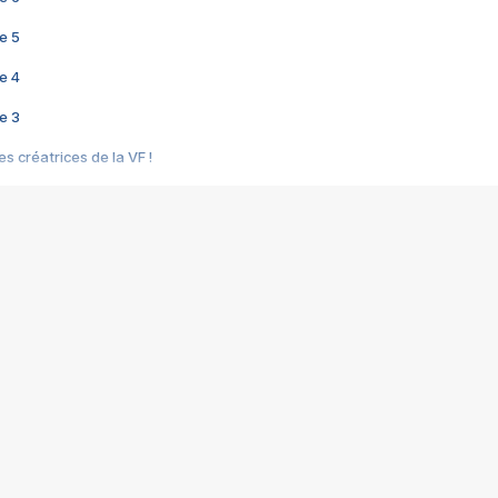
e 5
e 4
e 3
s créatrices de la VF !
e 2
e 1
e Mektoub My Love arrive enfin ! Rencontre avec Shaïn Boumedine et Sal
i : après Toni en famille
elle réalise le bouleversant Dites lui que je l'aime
ais ! Rencontre autour de Vie privée de Rebecca Zlotowski
 de Marguerite, Grave... Rencontre avec Ella Rumpf
 Les Rêveurs, un film intime sur la santé mentale