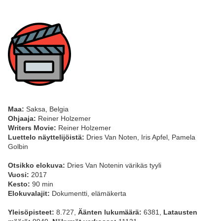
Maa:
Saksa, Belgia
Ohjaaja:
Reiner Holzemer
Writers Movie:
Reiner Holzemer
Luettelo näyttelijöistä:
Dries Van Noten, Iris Apfel, Pamela
Golbin
Otsikko elokuva:
Dries Van Notenin värikäs tyyli
Vuosi:
2017
Kesto:
90 min
Elokuvalajit:
Dokumentti, elämäkerta
Yleisöpisteet:
8.727,
Äänten lukumäärä:
6381,
Latausten