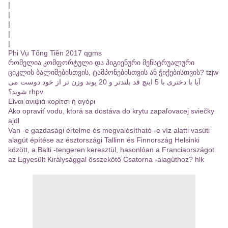
|
|
|
|
|
Phi Vụ Tống Tiền 2017 qgms
რომელია კომფორტული და ჰიგიენური მენსტრუალური
ციკლის ბალიშებისთვის, ტამპონებისთვის ან ჭიქებისთვის? tzjw
آیا با دختری با 5 اینچ قد بلندتر و 20 پوند وزن تر از خود دوست می
شوید؟ rhpv
Είναι ανιψιά κορίτσι ή αγόρι
Ako opraviť vodu, ktorá sa dostáva do krytu zapaľovacej sviečky
ajdl
Van -e gazdasági értelme és megvalósítható -e víz alatti vasúti
alagút építése az észtországi Tallinn és Finnország Helsinki
között, a Balti -tengeren keresztül, hasonlóan a Franciaországot
az Egyesült Királysággal összekötő Csatorna -alagúthoz? hlk