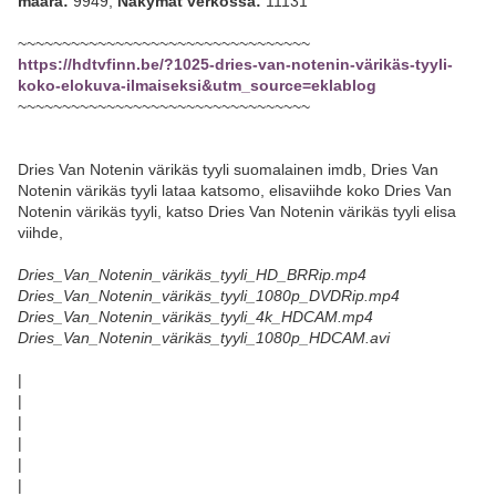
määrä:
9949,
Näkymät verkossa:
11131
~~~~~~~~~~~~~~~~~~~~~~~~~~~~~~~~~
https://hdtvfinn.be/?1025-dries-van-notenin-värikäs-tyyli-
koko-elokuva-ilmaiseksi&utm_source=eklablog
~~~~~~~~~~~~~~~~~~~~~~~~~~~~~~~~~
Dries Van Notenin värikäs tyyli suomalainen imdb, Dries Van
Notenin värikäs tyyli lataa katsomo, elisaviihde koko Dries Van
Notenin värikäs tyyli, katso Dries Van Notenin värikäs tyyli elisa
viihde,
Dries_Van_Notenin_värikäs_tyyli_HD_BRRip.mp4
Dries_Van_Notenin_värikäs_tyyli_1080p_DVDRip.mp4
Dries_Van_Notenin_värikäs_tyyli_4k_HDCAM.mp4
Dries_Van_Notenin_värikäs_tyyli_1080p_HDCAM.avi
|
|
|
|
|
|