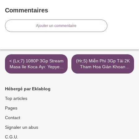
Commentaires
Ajouter un commentaire
< (Lx;7) 1080P 3Gp Stream
(Hr;5) Miễn Phí 3Gp Tải 2K
Masa Ile Koca Ayı: Yepyeni
Tham Hoa Giàn Khoan
Maceralar To Mobile Torrent
Phimmoi >
Magnet Netflix
Hébergé par Eklablog
Top articles
Pages
Contact
Signaler un abus
C.G.U.