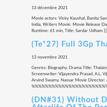
13 décembre 2021
Movie actors: Vicky Kaushal, Banita Sand
India, Writers Movie: Movie Release Da
Runtime: 61 min, Title: Sardar Udham [][][][
(Te*27) Full 3Gp Th
13 novembre 2021
Genres: Biography, Drama Title: Thalai
Screenwriter: Vijayendra Prasad, A.L. Vi
Arvind Swamy, Nassar Movie Director: A
%%%%%%%%%%%%%%%%%%%%%%%%
(DN#31) Without D