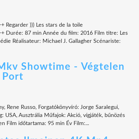
garder ))) Les stars de la toile
rée: 87 min Année du film: 2016 Film titre: Les
médie Réalisateur: Michael J. Gallagher Scénariste:
Mkv Showtime - Végtelen
 Port
y, Rene Russo, Forgatókönyvíró: Jorge Saralegui,
 USA, Ausztrália Műfajok: Akció, vígjáték, bűnözés
n Film időtartama: 95 min Év Film:...