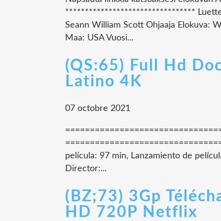
********************************* Luette
Seann William Scott Ohjaaja Elokuva: W
Maa: USA Vuosi...
(QS:65) Full Hd Do
Latino 4K
07 octobre 2021
================================= 
================================= Tí
película: 97 min, Lanzamiento de pelíc
Director:...
(BZ;73) 3Gp Télécha
HD 720P Netflix