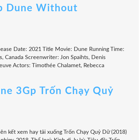
p Dune Without
lease Date: 2021 Title Movie: Dune Running Time:
s, Canada Screenwriter: Jon Spaihts, Denis
eneuve Actors: Timothée Chalamet, Rebecca
line 3Gp Trốn Chạy Quỷ
Liên kết xem hay tải xuống Trốn Chạy Quỷ Dữ (2018)