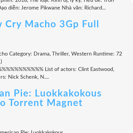
him: 2018, Thể loại: Kinh dị, ly kỳ, Tiêu đề: Trốn
o diễn: Jerome Pikwane Nhà văn: Richard...
 Cry Macho 3Gp Full
cho Category: Drama, Thriller, Western Runtime: 72
)
%%%% List of actors: Clint Eastwood,
s: Nick Schenk, N....
an Pie: Luokkakokous
o Torrent Magnet
American Pie: Luokkakokous