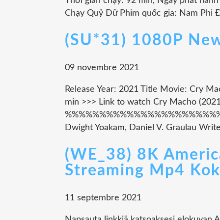
Thời gian chạy: 92 min, Ngày phát hành p
Chạy Quỷ Dữ Phim quốc gia: Nam Phi Đạ
(SU*31) 1080P New
09 novembre 2021
Release Year: 2021 Title Movie: Cry Ma
min >>> Link to watch Cry Macho (2021
%%%%%%%%%%%%%%%%%%%%%%%%%%%%%
Dwight Yoakam, Daniel V. Graulau Writer
(WE_38) 8K Americ
Streaming Mp4 Kok
11 septembre 2021
Napsauta linkkiä katsoaksesi elokuvan 