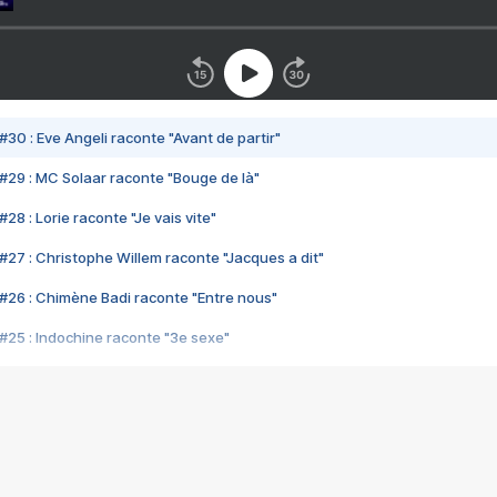
#30 : Eve Angeli raconte "Avant de partir"
#29 : MC Solaar raconte "Bouge de là"
28 : Lorie raconte "Je vais vite"
#27 : Christophe Willem raconte "Jacques a dit"
#26 : Chimène Badi raconte "Entre nous"
#25 : Indochine raconte "3e sexe"
#24 : Zaho raconte "C'est chelou"
#23 : Patrick Bruel raconte "Au café des délices"
#22 : Kyo raconte "Le chemin"