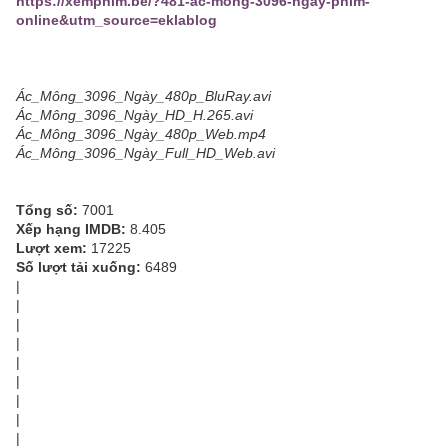
https://xemphim.be/?481-ác-mông-3096-ngày-phim-
online&utm_source=eklablog
Ác_Mông_3096_Ngày_480p_BluRay.avi
Ác_Mông_3096_Ngày_HD_H.265.avi
Ác_Mông_3096_Ngày_480p_Web.mp4
Ác_Mông_3096_Ngày_Full_HD_Web.avi
Tổng số:
7001
Xếp hạng IMDB:
8.405
Lượt xem:
17225
Số lượt tải xuống:
6489
|
|
|
|
|
|
|
|
|