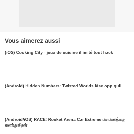
Vous aimerez aussi
(iOS) Cooking City - jeux de cuisine illimité tout hack
(Android) Hidden Numbers: Twisted Worlds låse opp gull
(Android/iOS) RACE: Rocket Arena Car Extreme பல பணத்தை
ஏமாற்றுகிறார்