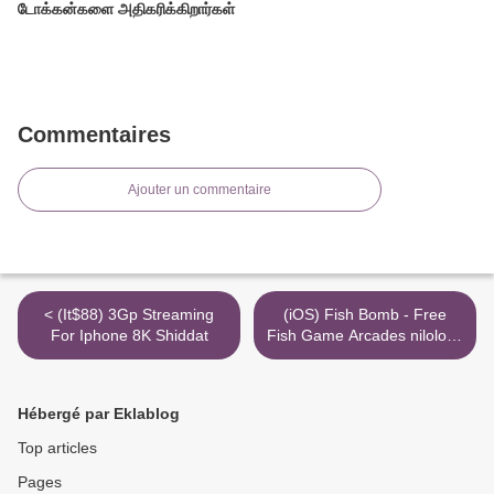
டோக்கன்களை அதிகரிக்கிறார்கள்
Commentaires
Ajouter un commentaire
< (It$88) 3Gp Streaming
(iOS) Fish Bomb - Free
For Iphone 8K Shiddat
Fish Game Arcades niloloko
ang walang katapusang
tibay >
Hébergé par Eklablog
Top articles
Pages