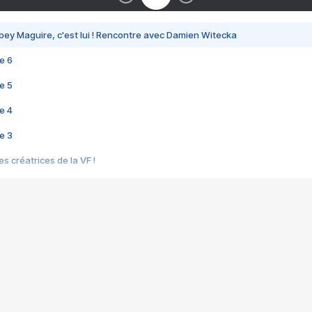
bey Maguire, c'est lui ! Rencontre avec Damien Witecka
e 6
e 5
e 4
e 3
s créatrices de la VF !
e 2
e 1
e Mektoub My Love arrive enfin ! Rencontre avec Shaïn Boumedine et Sal
i : après Toni en famille
elle réalise le bouleversant Dites lui que je l'aime
ais ! Rencontre autour de Vie privée de Rebecca Zlotowski