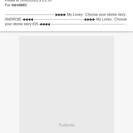
Publié le 10/02/2022 à 23:33
Par
inesbb01
------------------------------------------ ▶▶▶▶ My Lovey : Choose your otome story
ANDROID ◀◀◀◀ ------------------------------------------ ▶▶▶▶ My Lovey : Choose
your otome story IOS ◀◀◀◀ ------------------------------------------ ----------------------
--------------------...
Publicité