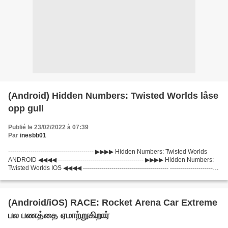
(Android) Hidden Numbers: Twisted Worlds låse
opp gull
Publié le 23/02/2022 à 07:39
Par
inesbb01
------------------------------------------ ▶▶▶▶ Hidden Numbers: Twisted Worlds
ANDROID ◀◀◀◀ ------------------------------------------ ▶▶▶▶ Hidden Numbers:
Twisted Worlds IOS ◀◀◀◀ ------------------------------------------ ------------------------
------------------...
(Android/iOS) RACE: Rocket Arena Car Extreme
பல பணத்தை ஏமாற்றுகிறார்