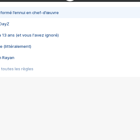
nsformé l’ennui en chef-d’œuvre
 DayZ
 a 13 ans (et vous l'avez ignoré)
e (littéralement)
im Rayan
 toutes les règles
s les jeux vidéo
us choquant de Rockstar ? - Le scandale BULLY
e plus moche de Steam
du RÊVE tourne au CAUCHEMAR
pendant 8 heures
it… à tort