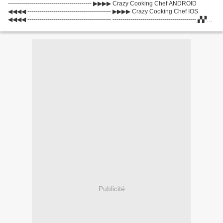
------------------------------------------ ▶▶▶▶ Crazy Cooking Chef ANDROID
◀◀◀◀ ------------------------------------------ ▶▶▶▶ Crazy Cooking Chef IOS
◀◀◀◀ ------------------------------------------ ------------------------------------------ ▞▞▞
அனுபவம்...
Publicité