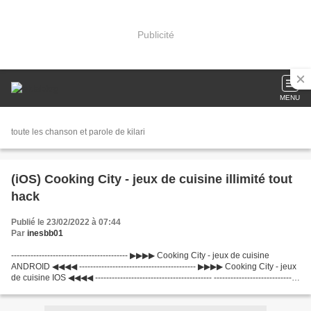
Publicité
MENU
toute les chanson et parole de kilari
(iOS) Cooking City - jeux de cuisine illimité tout
hack
Publié le 23/02/2022 à 07:44
Par
inesbb01
------------------------------------------ ▶▶▶▶ Cooking City - jeux de cuisine
ANDROID ◀◀◀◀ ------------------------------------------ ▶▶▶▶ Cooking City - jeux
de cuisine IOS ◀◀◀◀ ------------------------------------------ -------------------------------
-----------...