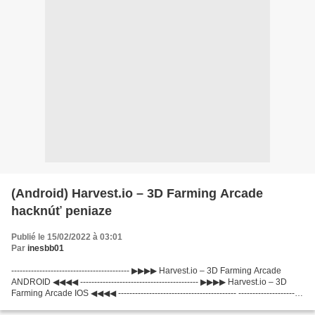
(Android) Harvest.io – 3D Farming Arcade
hacknúť peniaze
Publié le 15/02/2022 à 03:01
Par
inesbb01
------------------------------------------ ▶▶▶▶ Harvest.io – 3D Farming Arcade
ANDROID ◀◀◀◀ ------------------------------------------ ▶▶▶▶ Harvest.io – 3D
Farming Arcade IOS ◀◀◀◀ ------------------------------------------ -----------------------
-------------------...