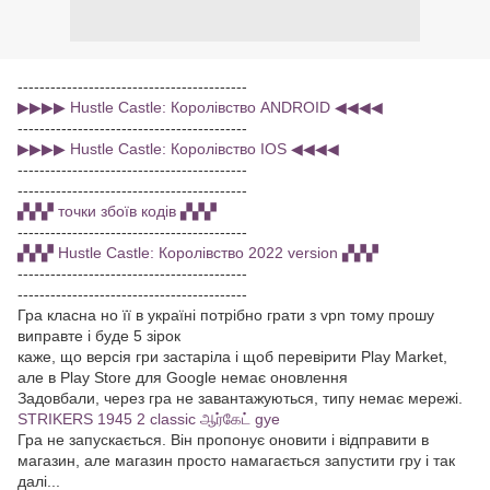
------------------------------------------
▶▶▶▶ Hustle Castle: Королівство ANDROID ◀◀◀◀
------------------------------------------
▶▶▶▶ Hustle Castle: Королівство IOS ◀◀◀◀
------------------------------------------
------------------------------------------
▞▞▞ точки збоїв кодів ▞▞▞
------------------------------------------
▞▞▞ Hustle Castle: Королівство 2022 version ▞▞▞
------------------------------------------
------------------------------------------
Гра класна но її в україні потрібно грати з vpn тому прошу
виправте і буде 5 зірок
каже, що версія гри застаріла і щоб перевірити Play Market,
але в Play Store для Google немає оновлення
Задовбали, через гра не завантажуються, типу немає мережі.
STRIKERS 1945 2 classic ஆர்கேட் gye
Гра не запускається. Він пропонує оновити і відправити в
магазин, але магазин просто намагається запустити гру і так
далі...