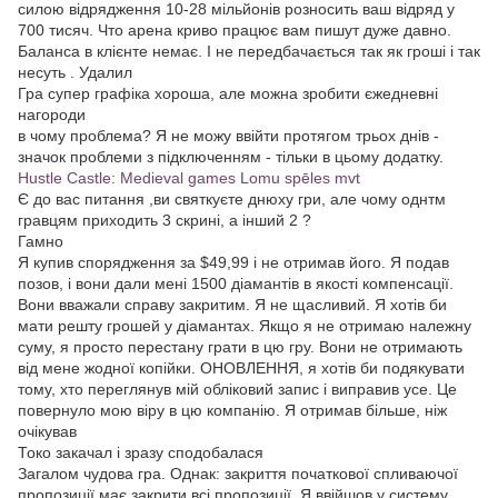
силою відрядження 10-28 мільйонів розносить ваш відряд у
700 тисяч. Что арена криво працює вам пишут дуже давно.
Баланса в клієнте немає. І не передбачається так як гроші і так
несуть . Удалил
Гра супер графіка хороша, але можна зробити єжедневні
нагороди
в чому проблема? Я не можу ввійти протягом трьох днів -
значок проблеми з підключенням - тільки в цьому додатку.
Hustle Castle: Medieval games Lomu spēles mvt
Є до вас питання ,ви святкуєте днюху гри, але чому однтм
гравцям приходить 3 скрині, а інший 2 ?
Гамно
Я купив спорядження за $49,99 і не отримав його. Я подав
позов, і вони дали мені 1500 діамантів в якості компенсації.
Вони вважали справу закритим. Я не щасливий. Я хотів би
мати решту грошей у діамантах. Якщо я не отримаю належну
суму, я просто перестану грати в цю гру. Вони не отримають
від мене жодної копійки. ОНОВЛЕННЯ, я хотів би подякувати
тому, хто переглянув мій обліковий запис і виправив усе. Це
повернуло мою віру в цю компанію. Я отримав більше, ніж
очікував
Токо закачал і зразу сподобалася
Загалом чудова гра. Однак: закриття початкової спливаючої
пропозиції має закрити всі пропозиції. Я ввійшов у систему,