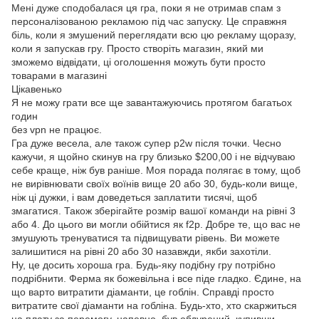
Мені дуже сподобалася ця гра, поки я не отримав спам з
персоналізованою рекламою під час запуску. Це справжня
біль, коли я змушений переглядати всю цю рекламу щоразу,
коли я запускав гру. Просто створіть магазин, який ми
зможемо відвідати, ці оголошення можуть бути просто
товарами в магазині
Цікавенько
Я не можу грати все ще завантажуючись протягом багатьох
годин
без vpn не працює.
Гра дуже весела, але також супер p2w після точки. Чесно
кажучи, я щойно скинув на гру близько $200,00 і не відчуваю
себе краще, ніж був раніше. Моя порада полягає в тому, щоб
не вирівнювати своїх воїнів вище 20 або 30, будь-коли вище,
ніж ці дужки, і вам доведеться заплатити тисячі, щоб
змагатися. Також зберігайте розмір вашої команди на рівні 3
або 4. До цього ви могли обійтися як f2p. Добре те, що вас не
змушують тренуватися та підвищувати рівень. Ви можете
залишитися на рівні 20 або 30 назавжди, якби захотіли.
Ну, це досить хороша гра. Будь-яку подібну гру потрібно
подрібнити. Ферма як божевільна і все піде гладко. Єдине, на
що варто витратити діаманти, це гоблін. Справді просто
витратите свої діаманти на гобліна. Будь-хто, хто скаржиться