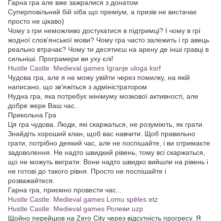
Гарна гра але вже зажралися з донатом
Суперповільний бій хіба що преміум, а призів не вистачає
просто не цікаво)
Чому з гри неможливо достукатися в підтримці? І чому в грі
жодної слов’янської мови? Чому гра часто залежить і гр авець
реально втрачає? Чому ти десятиєш на арену де інші гравці в
сильніші. Програмери ви уху єлі!
Hustle Castle: Medieval games Igranje uloga ksrf
Чудова гра, але я не можу увійти через помилку, на якій
написано, що зв’яжіться з адміністратором
Нудна гра, яка потребує мінімуму мозкової активності, але
добре жере Ваш час.
Прикольна Гра
Ця гра чудова. Люди, які скаржаться, не розуміють, як грати.
Знайдіть хороший клан, щоб вас навчити. Щоб правильно
грати, потрібно деякий час, але не поспішайте, і ви отримаєте
задоволення. Не надто швидкий рівень, тому всі скаржаться,
що не можуть виграти. Вони надто швидко вийшли на рівень і
не готові до такого рівня. Просто не поспішайте і
розважайтеся.
Гарна гра, приємно провести час...
Hustle Castle: Medieval games Lomu spēles etz
Hustle Castle: Medieval games Ролеви uzp
Щойно перейшов на Zero City через відсутність прогресу. Я