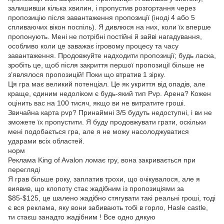
залишивши кілька хвилин, і пропустив розгортання через
пропозицію після завантаження пропозиції (іноді 4 або 5
спливаючих вікон поспіль). Я дивлюся на них, коли їх вперше
пропонують. Мені не потрібні постійні й зайві нагадування,
особливо коли це заважає ігровому процесу та часу
завантаження. Продовжуйте надходити пропозиції; будь ласка,
зробіть це, щоб після закриття першої пропозиції більше не
з’являлося пропозицій! Поки що втратив 1 зірку.
Ця гра має великий потенціал. Це як укриття від опадів, але
краще, єдиним недоліком є будь-який тип Pvp. Арена? Кожен
оцінить вас на 100 тисяч, якщо ви не витратите гроші.
Звичайна карта pvp? Принаймні 3/5 будуть недоступні, і ви не
зможете їх пропустити. Я буду продовжувати грати, оскільки
мені подобається гра, але я не можу насолоджуватися
ударами всіх областей.
норм
Реклама King of Avalon ломає гру, вона закривається при
перегляді
Я грав більше року, заплатив трохи, що очікувалося, але я
виявив, що клопоту стає жадібним із пропозиціями за
$85-$125, це шалено жадібно стягувати такі реальні гроші, тоді
є вся реклама, яку вони забивають тобі в горло, Hasle castle,
ти стаєш занадто жадібним ! Все одно дякую