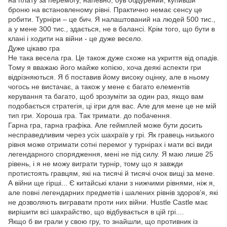
на плату за перемогу, напевно, був обдурений, купивши
броню на встановленому рівні. Практично немає сенсу це
робити. Турніри – це бич. Я налаштований на людей 500 тис.,
а у мене 300 тис., здається, не в балансі. Крім того, що бути в
клані і ходити на війни - це дуже весело.
Дуже цікаво гра
Не така весела гра. Це також дуже схоже на укриття від опадів.
Тому я вважаю його майже копією, хоча деякі аспекти гри
відрізняються. Я б поставив йому високу оцінку, але в ньому
чогось не вистачає, а також у мене є багато елементів
керування та багато, щоб зрозуміти за один раз, якщо вам
подобається стратегія, ці ігри для вас. Але для мене це не мій
тип гри. Хороша гра. Так тримати. до побачення.
Гарна гра, гарна графіка. Але геймплей може бути досить
несправедливим через усіх шахраїв у грі. Як гравець низького
рівня може отримати сотні перемог у турнірах і мати всі види
легендарного спорядження, мені не під силу. Я маю лише 25
рівень, і я не можу виграти турнір, тому що я завжди
протистоять гравцям, які на тисячі й тисячі очок вищі за мене.
А війни ще гірші... Є китайські клани з нижчими рівнями, ніж я,
але повні легендарних предметів і шалених рівнів здоров’я, які
не дозволяють вигравати проти них війни. Hustle Castle має
вирішити всі шахрайство, що відбувається в цій грі....
Якщо б ви грали у свою гру, то знайшли, що противник із