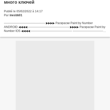
много ключей
Publié le 05/02/2022 à 14:17
Par
inesbb01
------------------------------------------ ▶▶▶▶ Раскраски Paint by Number
ANDROID ◀◀◀◀ ------------------------------------------ ▶▶▶▶ Раскраски Paint by
Number IOS ◀◀◀◀ ------------------------------------------ ----------------------------------
--------...