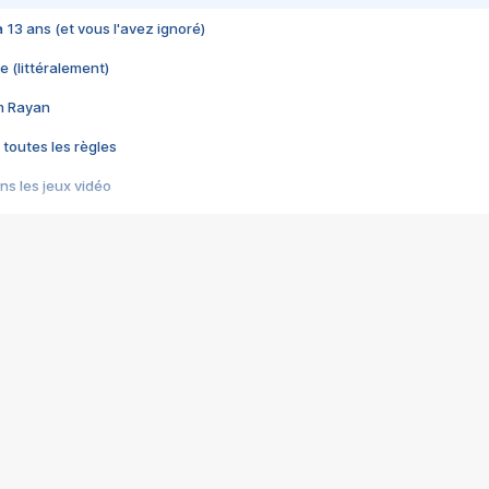
 a 13 ans (et vous l'avez ignoré)
e (littéralement)
im Rayan
 toutes les règles
s les jeux vidéo
us choquant de Rockstar ? - Le scandale BULLY
e plus moche de Steam
du RÊVE tourne au CAUCHEMAR
pendant 8 heures
it… à tort
umiliés par un jeu vidéo
ire - Final Fantasy 8