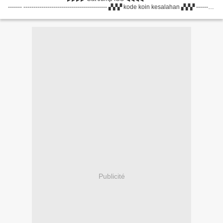
------- ------------------------------------------ ▞▞▞ kode koin kesalahan ▞▞▞ ---------
---------------------------------...
Publicité