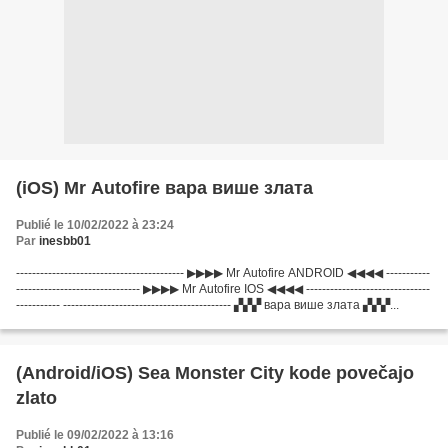
(iOS) Mr Autofire вара више злата
Publié le 10/02/2022 à 23:24
Par
inesbb01
------------------------------------------ ▶▶▶▶ Mr Autofire ANDROID ◀◀◀◀ -----------
------------------------------- ▶▶▶▶ Mr Autofire IOS ◀◀◀◀ -------------------------------
----------- ------------------------------------------ ▞▞▞ вара више злата ▞▞▞...
(Android/iOS) Sea Monster City kode povečajo
zlato
Publié le 09/02/2022 à 13:16