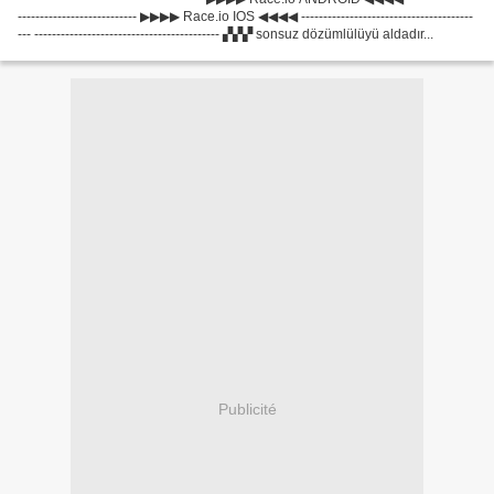
--------------------------- ▶▶▶▶ Race.io IOS ◀◀◀◀ ---------------------------------------
--- ------------------------------------------ ▞▞▞ sonsuz dözümlülüyü aldadır...
Publicité