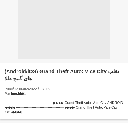
(Android/iOS) Grand Theft Auto: Vice City تقلب
های گلیچ طلا
Publié le 06/02/2022 à 07:05
Par
inesbb01
------------------------------------------ ▶▶▶▶ Grand Theft Auto: Vice City ANDROID
◀◀◀◀ ------------------------------------------ ▶▶▶▶ Grand Theft Auto: Vice City
IOS ◀◀◀◀ ------------------------------------------ ------------------------------------------...