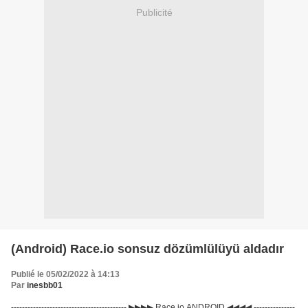
Publicité
(Android) Race.io sonsuz dözümlülüyü aldadır
Publié le 05/02/2022 à 14:13
Par
inesbb01
------------------------------------------ ▶▶▶▶ Race.io ANDROID ◀◀◀◀ ---------------