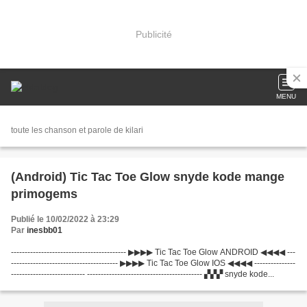
Publicité
MENU
toute les chanson et parole de kilari
(Android) Tic Tac Toe Glow snyde kode mange
primogems
Publié le 10/02/2022 à 23:29
Par
inesbb01
------------------------------------------ ▶▶▶▶ Tic Tac Toe Glow ANDROID ◀◀◀◀ ---
--------------------------------------- ▶▶▶▶ Tic Tac Toe Glow IOS ◀◀◀◀ ---------------
--------------------------- ------------------------------------------ ▞▞▞ snyde kode...