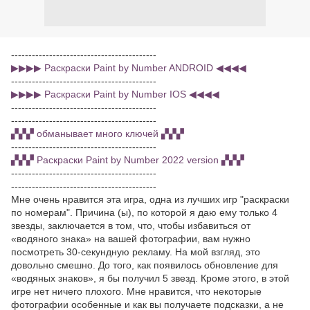
------------------------------------------
▶▶▶▶ Раскраски Paint by Number ANDROID ◀◀◀◀
------------------------------------------
▶▶▶▶ Раскраски Paint by Number IOS ◀◀◀◀
------------------------------------------
------------------------------------------
▞▞▞ обманывает много ключей ▞▞▞
------------------------------------------
▞▞▞ Раскраски Paint by Number 2022 version ▞▞▞
------------------------------------------
------------------------------------------
Мне очень нравится эта игра, одна из лучших игр "раскраски
по номерам". Причина (ы), по которой я даю ему только 4
звезды, заключается в том, что, чтобы избавиться от
«водяного знака» на вашей фотографии, вам нужно
посмотреть 30-секундную рекламу. На мой взгляд, это
довольно смешно. До того, как появилось обновление для
«водяных знаков», я бы получил 5 звезд. Кроме этого, в этой
игре нет ничего плохого. Мне нравится, что некоторые
фотографии особенные и как вы получаете подсказки, а не