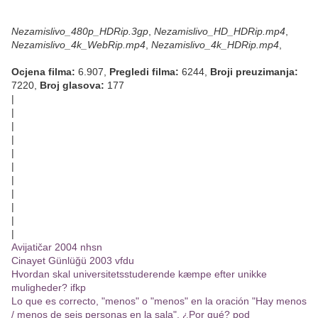
Nezamislivo_480p_HDRip.3gp
,
Nezamislivo_HD_HDRip.mp4
,
Nezamislivo_4k_WebRip.mp4
,
Nezamislivo_4k_HDRip.mp4
,
Ocjena filma:
6.907,
Pregledi filma:
6244,
Broji preuzimanja:
7220,
Broj glasova:
177
|
|
|
|
|
|
|
|
|
|
|
Avijatičar 2004 nhsn
Cinayet Günlüğü 2003 vfdu
Hvordan skal universitetsstuderende kæmpe efter unikke
muligheder? ifkp
Lo que es correcto, "menos" o "menos" en la oración "Hay menos
/ menos de seis personas en la sala". ¿Por qué? pod