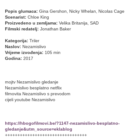
Popis glumaca:
Gina Gershon, Nicky Whelan, Nicolas Cage
Scenarist:
Chloe King
Proizvedeno u zemljama:
Velika Britanija, SAD
Filmski redatelj:
Jonathan Baker
Kategorija:
Triler
Naslov:
Nezamislivo
Vrijeme izvođenja:
105 min
Godina:
2017
mojtv Nezamislivo gledanje
Nezamislivo besplatno netflix
filmovita Nezamislivo s prevodom
cijeli youtube Nezamislivo
https://hbogofilmovi.be/?1147-nezamislivo-besplatno-
gledanje&utm_source=eklablog
+++++++++++++++++++++++++++++++++