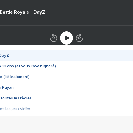
 Battle Royale - DayZ
 DayZ
 a 13 ans (et vous l'avez ignoré)
e (littéralement)
im Rayan
 toutes les règles
s les jeux vidéo
us choquant de Rockstar ? - Le scandale BULLY
e plus moche de Steam