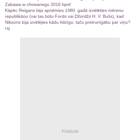
Zabawa w chowanego 2016 hpof
Kāpēc Reigans bija apņēmies 1980. gadā izvēlēties mērenu
republikāņu (vai tas būtu Fords vai Džordžs H. V. Bušs), kad
Niksons bija izvēlējies kādu līdzīgu, taču pretrunīgāku par viņu?
rsj
Publicité