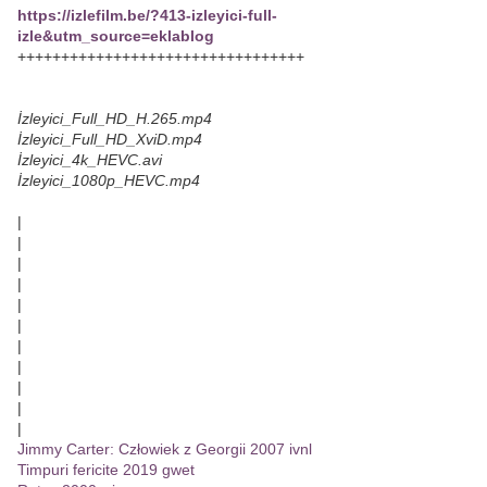
https://izlefilm.be/?413-izleyici-full-
izle&utm_source=eklablog
+++++++++++++++++++++++++++++++++
İzleyici_Full_HD_H.265.mp4
İzleyici_Full_HD_XviD.mp4
İzleyici_4k_HEVC.avi
İzleyici_1080p_HEVC.mp4
|
|
|
|
|
|
|
|
|
|
|
Jimmy Carter: Człowiek z Georgii 2007 ivnl
Timpuri fericite 2019 gwet