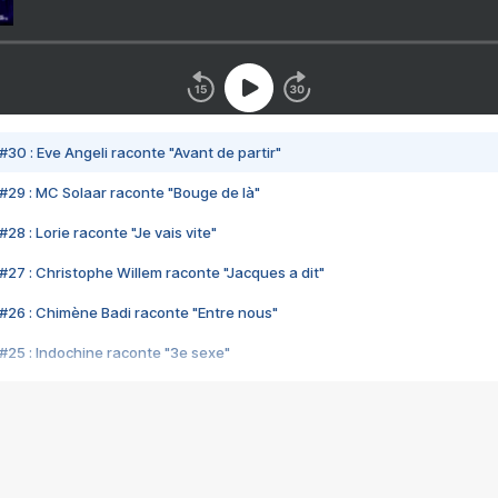
#30 : Eve Angeli raconte "Avant de partir"
#29 : MC Solaar raconte "Bouge de là"
28 : Lorie raconte "Je vais vite"
#27 : Christophe Willem raconte "Jacques a dit"
#26 : Chimène Badi raconte "Entre nous"
#25 : Indochine raconte "3e sexe"
#24 : Zaho raconte "C'est chelou"
#23 : Patrick Bruel raconte "Au café des délices"
#22 : Kyo raconte "Le chemin"