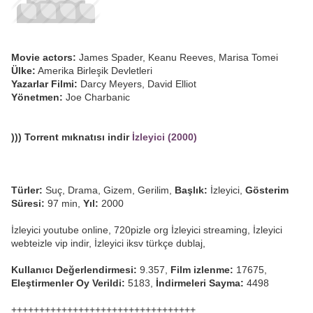
Movie actors:
James Spader, Keanu Reeves, Marisa Tomei
Ülke:
Amerika Birleşik Devletleri
Yazarlar Filmi:
Darcy Meyers, David Elliot
Yönetmen:
Joe Charbanic
))) Torrent mıknatısı indir
İzleyici (2000)
Türler:
Suç, Drama, Gizem, Gerilim,
Başlık:
İzleyici,
Gösterim
Süresi:
97 min,
Yıl:
2000
İzleyici youtube online, 720pizle org İzleyici streaming, İzleyici
webteizle vip indir, İzleyici iksv türkçe dublaj,
Kullanıcı Değerlendirmesi:
9.357,
Film izlenme:
17675,
Eleştirmenler Oy Verildi:
5183,
İndirmeleri Sayma:
4498
+++++++++++++++++++++++++++++++++