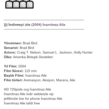
─────────────────────────────────
))) İndirmeyi izle
(2004) İnanılmaz Aile
─────────────────────────────────
Yönetmen:
Brad Bird
Senarist:
Brad Bird
Actors:
Craig T. Nelson, Samuel L. Jackson, Holly Hunter
Ülke:
Amerika Birleşik Devletleri
Yıl Film:
2004
Film Süresi:
115 min
Başlık Filmi:
İnanılmaz Aile
Film türleri:
Animasyon, Aksiyon, Macera, Aile
HD 720pizle org İnanılmaz Aile
İnanılmaz Aile indir webteizle vip
jetfilmizle live for phone İnanılmaz Aile
İnanılmaz Aile tafdi free