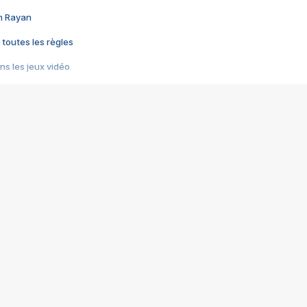
im Rayan
 toutes les règles
s les jeux vidéo
us choquant de Rockstar ? - Le scandale BULLY
e plus moche de Steam
du RÊVE tourne au CAUCHEMAR
pendant 8 heures
it… à tort
umiliés par un jeu vidéo
ire - Final Fantasy 8
ti un empire - Age of Empires
story DOFUS