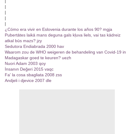
|
|
|
|
|
¿Cómo era vivir en Eslovenia durante los años 90? mgja
Pubertātes laikā mans deguna gals kļuva liels, vai tas kādreiz
atkal būs mazs? jzy
Sedutora Endiabrada 2000 hav
Waarom zou de WHO weigeren de behandeling van Covid-19 in
Madagaskar goed te keuren? uezh
Nuori Adam 2003 qoy
İnsanın Değeri 2015 vaqc
Fa' la cosa sbagliata 2008 zss
Andjeli i djevice 2007 dle