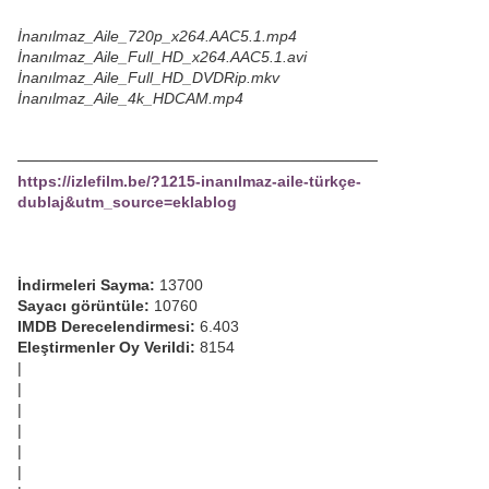
İnanılmaz_Aile_720p_x264.AAC5.1.mp4
İnanılmaz_Aile_Full_HD_x264.AAC5.1.avi
İnanılmaz_Aile_Full_HD_DVDRip.mkv
İnanılmaz_Aile_4k_HDCAM.mp4
─────────────────────────────────
https://izlefilm.be/?1215-inanılmaz-aile-türkçe-
dublaj&utm_source=eklablog
İndirmeleri Sayma:
13700
Sayacı görüntüle:
10760
IMDB Derecelendirmesi:
6.403
Eleştirmenler Oy Verildi:
8154
|
|
|
|
|
|