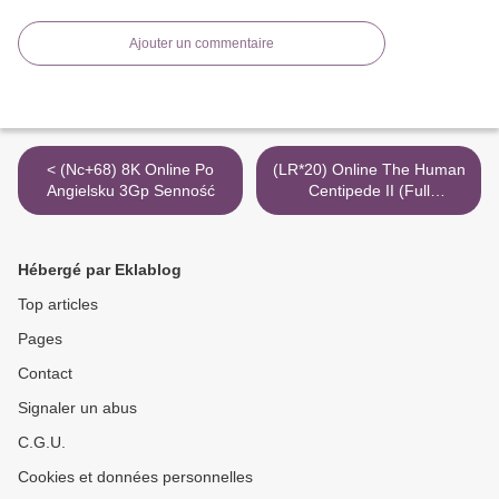
Ajouter un commentaire
< (Nc+68) 8K Online Po
(LR*20) Online The Human
Angielsku 3Gp Senność
Centipede II (Full
Sequence) Mkv Completa
2K Repelis >
Hébergé par Eklablog
Top articles
Pages
Contact
Signaler un abus
C.G.U.
Cookies et données personnelles