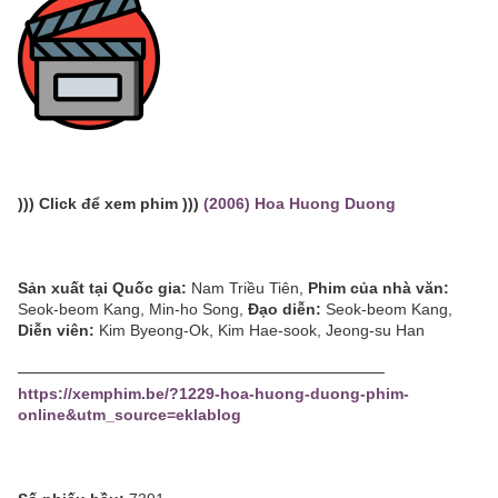
))) Click để xem phim )))
(2006) Hoa Huong Duong
Sản xuất tại Quốc gia:
Nam Triều Tiên,
Phim của nhà văn:
Seok-beom Kang, Min-ho Song,
Đạo diễn:
Seok-beom Kang,
Diễn viên:
Kim Byeong-Ok, Kim Hae-sook, Jeong-su Han
─────────────────────────────────
https://xemphim.be/?1229-hoa-huong-duong-phim-
online&utm_source=eklablog