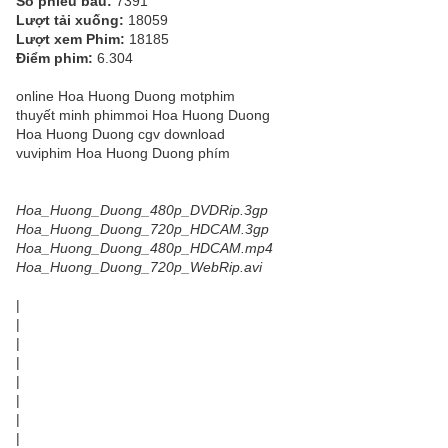
Số phiếu bầu:
7391
Lượt tải xuống:
18059
Lượt xem Phim:
18185
Điểm phim:
6.304
online Hoa Huong Duong motphim
thuyết minh phimmoi Hoa Huong Duong
Hoa Huong Duong cgv download
vuviphim Hoa Huong Duong phím
Hoa_Huong_Duong_480p_DVDRip.3gp
Hoa_Huong_Duong_720p_HDCAM.3gp
Hoa_Huong_Duong_480p_HDCAM.mp4
Hoa_Huong_Duong_720p_WebRip.avi
|
|
|
|
|
|
|
|