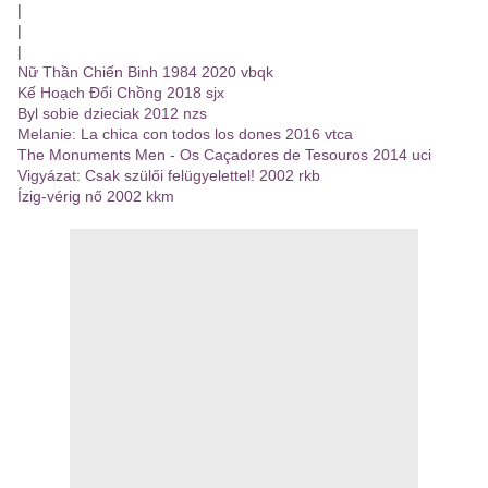
|
|
|
Nữ Thần Chiến Binh 1984 2020 vbqk
Kế Hoạch Đổi Chồng 2018 sjx
Byl sobie dzieciak 2012 nzs
Melanie: La chica con todos los dones 2016 vtca
The Monuments Men - Os Caçadores de Tesouros 2014 uci
Vigyázat: Csak szülői felügyelettel! 2002 rkb
Ízig-vérig nő 2002 kkm