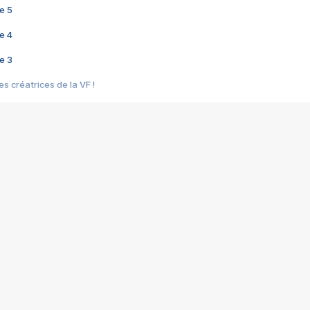
e 5
e 4
e 3
s créatrices de la VF !
e 2
e 1
e Mektoub My Love arrive enfin ! Rencontre avec Shaïn Boumedine et Sal
i : après Toni en famille
elle réalise le bouleversant Dites lui que je l'aime
ais ! Rencontre autour de Vie privée de Rebecca Zlotowski
 de Marguerite, Grave... Rencontre avec Ella Rumpf
 Les Rêveurs, un film intime sur la santé mentale
a avec un film sur le mouvement des Gilets jaunes