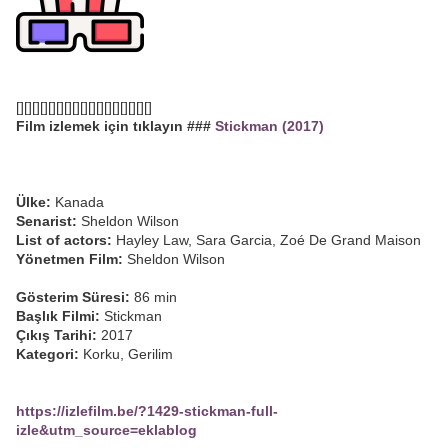
[][][][][][][][][][][][][][][][][]
Film izlemek için tıklayın ###
Stickman (2017)
Ülke:
Kanada
Senarist:
Sheldon Wilson
List of actors:
Hayley Law, Sara Garcia, Zoé De Grand Maison
Yönetmen Film:
Sheldon Wilson
Gösterim Süresi:
86 min
Başlık Filmi:
Stickman
Çıkış Tarihi:
2017
Kategori:
Korku, Gerilim
https://izlefilm.be/?1429-stickman-full-
izle&utm_source=eklablog