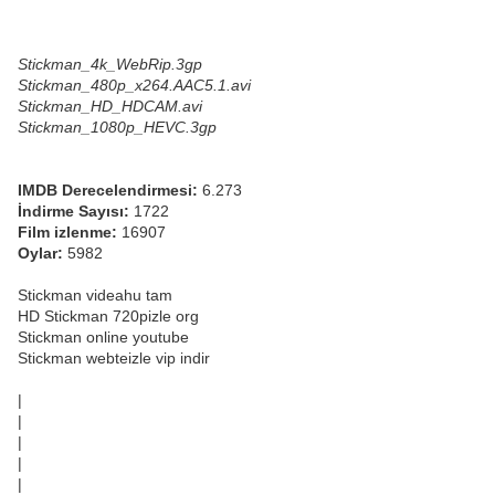
Stickman_4k_WebRip.3gp
Stickman_480p_x264.AAC5.1.avi
Stickman_HD_HDCAM.avi
Stickman_1080p_HEVC.3gp
IMDB Derecelendirmesi:
6.273
İndirme Sayısı:
1722
Film izlenme:
16907
Oylar:
5982
Stickman videahu tam
HD Stickman 720pizle org
Stickman online youtube
Stickman webteizle vip indir
|
|
|
|
|