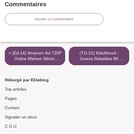
Commentaires
Ajouter un commentaire
< (Ed:14) Ilmainen Avi 720P
(TG-21) Kidulthood -
Online Miehen Silmin:
Jovens Rebeldes 8K
Hyökkääjät Ja Puolustajat
Stream Mkv Assistir >
Torrent
Hébergé par Eklablog
Top articles
Pages
Contact
Signaler un abus
C.G.U.