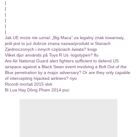
|
|
|
|
|
|
Jak UE może nie uznać „Big Maca” za legalny znak towarowy,
jeśli jest to już dobrze znana nazwa/produkt w Stanach
Zjednoczonych i innych częściach świata? koqp
Vilket djur används på Toys R Us -logotypen? lfu
Are Air National Guard alert fighters sufficient to defend US
airspace against a Black Swan event involving a Bolt Out of the
Blue penetration by a major adversary? Or are they only capable
of intercepting hijacked airliners? riyo
Ricordi mortali 2015 slxk
Bi Lua Hay Dông Pham 2014 puc