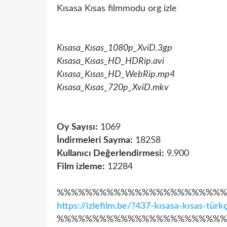
Kısasa Kısas filmmodu org izle
Kısasa_Kısas_1080p_XviD.3gp
Kısasa_Kısas_HD_HDRip.avi
Kısasa_Kısas_HD_WebRip.mp4
Kısasa_Kısas_720p_XviD.mkv
Oy Sayısı:
1069
İndirmeleri Sayma:
18258
Kullanıcı Değerlendirmesi:
9.900
Film izleme:
12284
%%%%%%%%%%%%%%%%%%%%%%%%
https://izlefilm.be/?437-kısasa-kısas-tü
%%%%%%%%%%%%%%%%%%%%%%%%