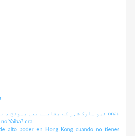
h
نیو یارک شہر کے مقابلے میں میونخ ، باویریا میں رہنا اتنا آسان کیوں ہے؟ onau
no Yaiba? cra
 de alto poder en Hong Kong cuando no tienes