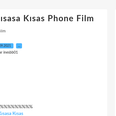
sasa Kısas Phone Film
Film
09.2021
…
ar inesbb01
%%%%%%%%%
Kısasa Kısas