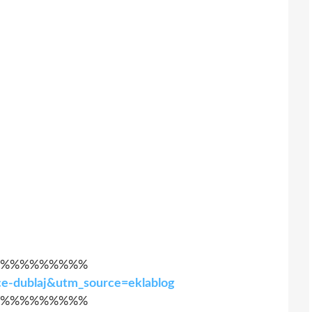
%%%%%%%%%
rkçe-dublaj&utm_source=eklablog
%%%%%%%%%