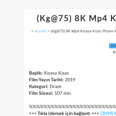
(Kg@75) 8K Mp4 Kı
>
Accueil
>
(Kg@75) 8K Mp4 Kısasa Kısas Phone 
22.
P
Başlık:
Kısasa Kısas
Film Yayın Tarihi:
2019
Kategori:
Dram
Film Süresi:
107 min
%%%%%%%%%%%%%%%%%%%%%%%%
>>> Tıkla izlemek için bağlantı >>>
(2019) 