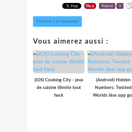
Repost
0
S'inscrire à la newsletter
Vous aimerez aussi :
(iOS) Cooking City - jeux
(Android) Hidden
de cuisine illimité tout
Numbers: Twisted
hack
Worlds låse opp gul