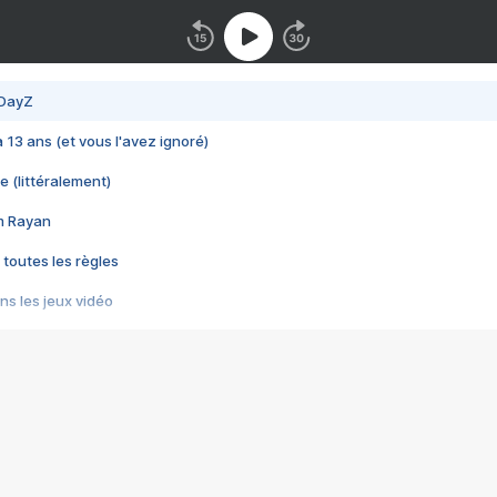
 DayZ
 a 13 ans (et vous l'avez ignoré)
e (littéralement)
im Rayan
 toutes les règles
s les jeux vidéo
us choquant de Rockstar ? - Le scandale BULLY
e plus moche de Steam
du RÊVE tourne au CAUCHEMAR
pendant 8 heures