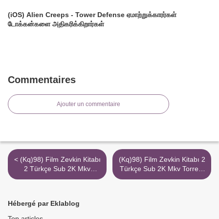
(iOS) Alien Creeps - Tower Defense ஏமாற்றுக்காரர்கள்
டோக்கன்களை அதிகரிக்கிறார்கள்
Commentaires
Ajouter un commentaire
< (Kq)98) Film Zevkin Kitabı
(Kq)98) Film Zevkin Kitabı 2
2 Türkçe Sub 2K Mkv
Türkçe Sub 2K Mkv Torrent
Torrent Magnet Webteizle
Magnet Webteizle Vip >
Vip
Hébergé par Eklablog
Top articles