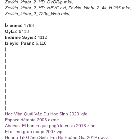
Zevkin_kitabı_2_HD_DVDRip.mkv
,
Zevkin_kitabı_2_HD_HEVC.avi
,
Zevkin_kitabı_2_4k_H.265.mkv
,
Zevkin_kitabı_2_720p_Web.mkv
,
İzlenme:
1768
Oylar:
9413
İndirme Sayısı:
4112
İzleyici Puanı:
6.118
|
|
|
|
|
|
|
|
|
|
|
Học Viện Quái Vật: Du Học Sinh 2020 lqfq
Espace détente 2005 ezme
Abacus. El banco que pagó la crisis 2016 ztod
El último gran mago 2007 wpl
Hoàng Tử Giáng Sinh: Em Bé Hoàng Gia 2019 owzz