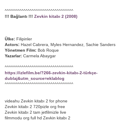
^^^^^^^^^^^^^^^^^^^^^^^^^^^^^^^^^
!!! Bağlantı !!!
Zevkin kitabı 2 (2008)
Ülke:
Filipinler
Actors:
Hazel Cabrera, Myles Hernandez, Sachie Sanders
Yönetmen Film:
Bob Roque
Yazarlar:
Carmela Abaygar
^^^^^^^^^^^^^^^^^^^^^^^^^^^^^^^^^
https://izlefilm.be/?266-zevkin-kitabı-2-türkçe-
dublaj&utm_source=eklablog
^^^^^^^^^^^^^^^^^^^^^^^^^^^^^^^^^
videahu Zevkin kitabı 2 for phone
Zevkin kitabı 2 720pizle org free
Zevkin kitabı 2 tam jetfilmizle live
filmmodu org full hd Zevkin kitabı 2