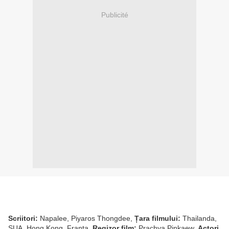
Publicité
Scriitori:
Napalee, Piyaros Thongdee,
Țara filmului:
Thailanda,
SUA, Hong Kong, Franța,
Regizor film:
Prachya Pinkaew,
Actori