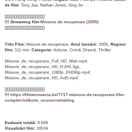
de film:
Tony Jaa, Nathan Jones, Xing Jin
[][][][][][][][][][][][][][][][][]
!!! Streaming film
Misiune de recuperare (2005)
[][][][][][][][][][][][][][][][][]
Titlu Film:
Misiune de recuperare,
Anul lansării:
2005,
Regizor
film:
111 min,
Categorie:
Acțiune, Crimă, Dramă, Thriller
Misiune_de_recuperare_Full_HD_Web.mp4
,
Misiune_de_recuperare_HD_H.265.3gp
,
Misiune_de_recuperare_1080p_DVDRip.mp4
,
Misiune_de_recuperare_HD_XviD.mp4
,
[][][][][][][][][][][][][][][][][]
!!!
https://filmeromania.be/?717-misiune-de-recuperare-film-
complet-hd&utm_source=eklablog
Evaluare totală:
9.688
Vizualizări film:
18534