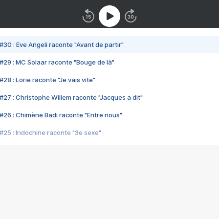
#30 : Eve Angeli raconte "Avant de partir"
#29 : MC Solaar raconte "Bouge de là"
28 : Lorie raconte "Je vais vite"
#27 : Christophe Willem raconte "Jacques a dit"
#26 : Chimène Badi raconte "Entre nous"
#25 : Indochine raconte "3e sexe"
#24 : Zaho raconte "C'est chelou"
#23 : Patrick Bruel raconte "Au café des délices"
#22 : Kyo raconte "Le chemin"
#21 : Nolwenn Leroy raconte "Cassé"