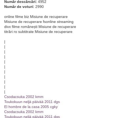
Număr descărcări:
4952
Număr de voturi:
2990
online filme biz Misiune de recuperare
Misiune de recuperare fsonline streaming
divx filme românești Misiune de recuperare
titrări ro subtitrate Misiune de recuperare
|
|
|
|
|
|
|
|
|
|
|
Csodacsuka 2002 kmm
Toukokuun neljä päivää 2011 dgs
El hombre de la casa 2005 cgky
Csodacsuka 2002 kmm
Toukokuun neljä päivää 2011 dgs