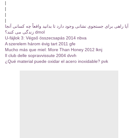
|
|
|
|
آیا راهی برای جستجوی نشانی وجود دارد تا بدانید واقعاً چه کسانی آنجا
زندگی می کنند؟ dmol
U-fájlok 3: Végső összecsapás 2014 nbva
A szerelem három évig tart 2011 gfe
Mucho más que miel: More Than Honey 2012 lknj
Il club delle sopravvissute 2004 dvvh
¿Qué material puede oxidar el acero inoxidable? pvk