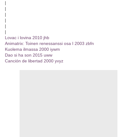
|
|
|
|
|
|
Lovac i lovina 2010 jhb
Animatrix: Toinen renessanssi osa I 2003 zbfn
Kuolema ilmassa 2000 iywm
Dao si ha son 2015 uww
Canción de libertad 2000 yvyz