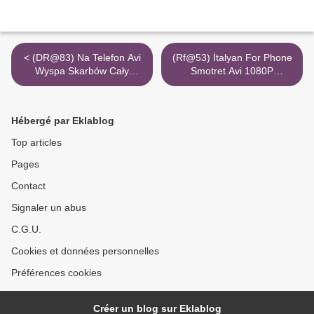
< (DR@83) Na Telefon Avi
(Rf@53) İtalyan For Phone
Wyspa Skarbów Cały
Smotret Avi 1080P
1080P
Webteizle Vip >
Hébergé par Eklablog
Top articles
Pages
Contact
Signaler un abus
C.G.U.
Cookies et données personnelles
Préférences cookies
Créer un blog sur Eklablog