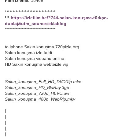
Film izleme:
18469
*********************************
!!!
https://izlefilm.be/?744-sakın-konuşma-türkçe-
dublaj&utm_source=eklablog
*********************************
to iphone Sakın konuşma 720pizle org
Sakın konuşma izle tafdi
Sakın konuşma videahu online
HD Sakın konuşma webteizle vip
Sakın_konuşma_Full_HD_DVDRip.mkv
Sakın_konuşma_HD_BluRay.3gp
Sakın_konuşma_720p_HEVC.avi
Sakın_konuşma_480p_WebRip.mkv
|
|
|
|
|