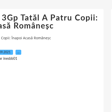
3Gp Tatăl A Patru Copii:
casă Româneșc
u Copii: Înapoi Acasă Româneșc
09.2021
…
ar inesbb01