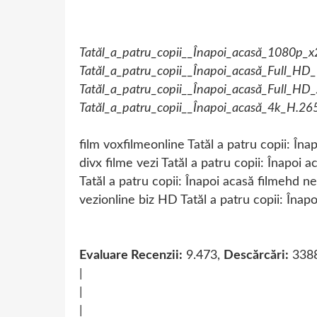
Tatăl_a_patru_copii__Înapoi_acasă_1080p_x
Tatăl_a_patru_copii__Înapoi_acasă_Full_HD
Tatăl_a_patru_copii__Înapoi_acasă_Full_HD
Tatăl_a_patru_copii__Înapoi_acasă_4k_H.26
film voxfilmeonline Tatăl a patru copii: Îna
divx filme vezi Tatăl a patru copii: Înapoi a
Tatăl a patru copii: Înapoi acasă filmehd n
vezionline biz HD Tatăl a patru copii: Înap
Evaluare Recenzii:
9.473,
Descărcări:
338
|
|
|