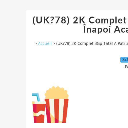
(UK?78) 2K Complet 
Înapoi A
>
Accueil
>
(UK?78) 2K Complet 3Gp Tatăl A Patr
25.
P