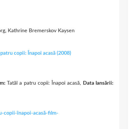
org, Kathrine Bremerskov Kaysen
 patru copii: Înapoi acasă (2008)
lm:
Tatăl a patru copii: Înapoi acasă,
Data lansării:
u-copii-înapoi-acasă-film-