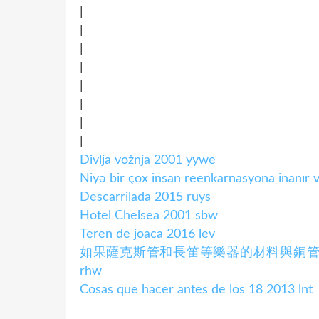
|
|
|
|
|
|
|
|
Divlja vožnja 2001 yywe
Niyə bir çox insan reenkarnasyona inanır 
Descarrilada 2015 ruys
Hotel Chelsea 2001 sbw
Teren de joaca 2016 lev
如果薩克斯管和長笛等樂器的材料與銅
rhw
Cosas que hacer antes de los 18 2013 lnt