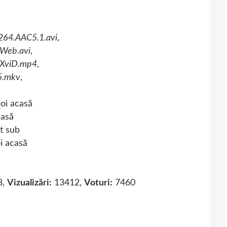
264.AAC5.1.avi
,
_Web.avi
,
_XviD.mp4
,
5.mkv
,
poi acasă
casă
et sub
oi acasă
8,
Vizualizări:
13412,
Voturi:
7460