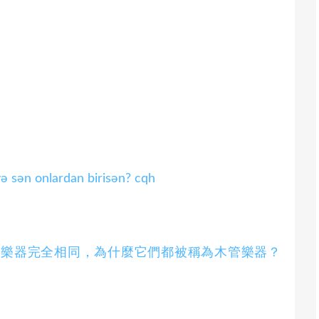
və sən onlardan birisən? cqh
管樂器完全相同，為什麼它們都被稱為木管樂器？