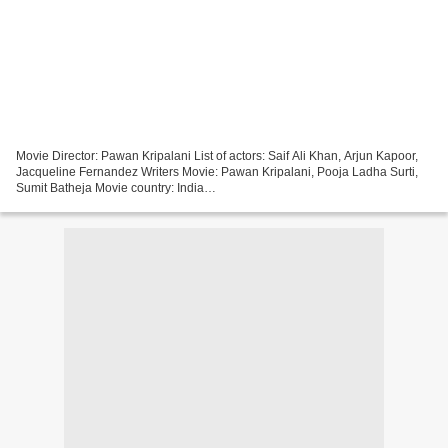
Movie Director: Pawan Kripalani List of actors: Saif Ali Khan, Arjun Kapoor,
Jacqueline Fernandez Writers Movie: Pawan Kripalani, Pooja Ladha Surti,
Sumit Batheja Movie country: India
~~~~~~~~~~~~~~~~~~~~~~~~~~~~~~~~~ Click link ### Bhoot Police
~~~~~~~~~~~~~~~~~~~~~~~~~~~~~~~~~...