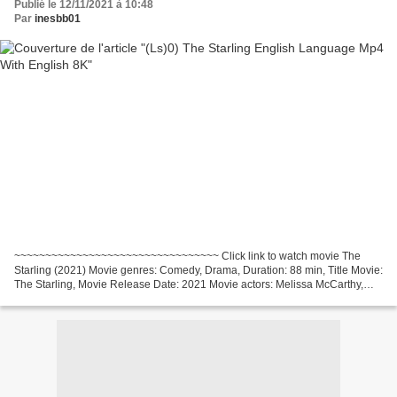
Publié le 12/11/2021 à 10:48
Par
inesbb01
~~~~~~~~~~~~~~~~~~~~~~~~~~~~~~~~~ Click link to watch movie The
Starling (2021) Movie genres: Comedy, Drama, Duration: 88 min, Title Movie:
The Starling, Movie Release Date: 2021 Movie actors: Melissa McCarthy,
Chris O'Dowd, Kevin Kline Screenwriter:...