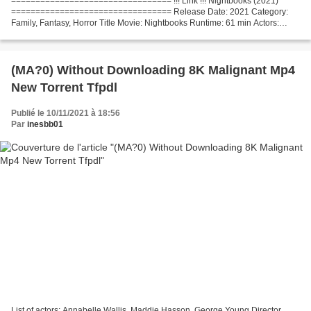
================================= !!! Link !!! Nightbooks (2021)
================================= Release Date: 2021 Category:
Family, Fantasy, Horror Title Movie: Nightbooks Runtime: 61 min Actors:
Winslow Fegley, Lidya Jewett, Krysten Ritter, Made...
(MA?0) Without Downloading 8K Malignant Mp4
New Torrent Tfpdl
Publié le 10/11/2021 à 18:56
Par
inesbb01
List of actors: Annabelle Wallis, Maddie Hasson, George Young Director