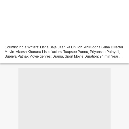
Country: India Writers: Lisha Bajaj, Kanika Dhillon, Aniruddha Guha Director
Movie: Akarsh Khurana List of actors: Taapsee Pannu, Priyanshu Painyuli,
Supriya Pathak Movie genres: Drama, Sport Movie Duration: 94 min Year:
2021 Title: Rashmi Rocket
%%%%%%%%%%%%%%%%%%%%%%%%%%%%%%%%%...