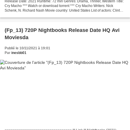
Release Date: 2021 Runtime: 72 min Genres: Drama, Thriller, Western Title:
Cry Macho *** Watch or download torrent *** Cry Macho Writers: Nick
Schenk, N. Richard Nash Movie country: United States List of actors: Clint
Eastwood, Dwight Yoakam, Daniel V....
(Fp_13) 720P Nightbooks Release Date HQ Avi
Moviesda
Publié le 10/11/2021 à 19:01
Par
inesbb01