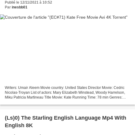
Publié le 12/11/2021 à 10:52
Par
inesbb01
Writers: Umair Aleem Movie country: United States Director Movie: Cedric
Nicolas-Troyan List of actors: Mary Elizabeth Winstead, Woody Harrelson,
Miku Patricia Martineau Title Movie: Kate Running Time: 78 min Genres:
Action, Adventure, Crime Movie Release:...
(Ls)0) The Starling English Language Mp4 With
English 8K