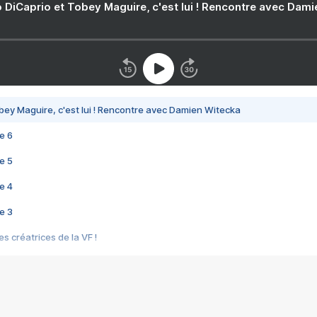
 DiCaprio et Tobey Maguire, c'est lui ! Rencontre avec Dam
bey Maguire, c'est lui ! Rencontre avec Damien Witecka
e 6
e 5
e 4
e 3
s créatrices de la VF !
e 2
e 1
e Mektoub My Love arrive enfin ! Rencontre avec Shaïn Boumedine et Sal