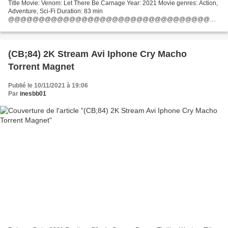
Title Movie: Venom: Let There Be Carnage Year: 2021 Movie genres: Action,
Adventure, Sci-Fi Duration: 83 min
@@@@@@@@@@@@@@@@@@@@@@@@@@@@@@@@@
Watch or download magnet (2021) Venom: Let There Be Carnage
@@@@@@@@@@@@@@@@@@@@@@@@@@@@@@@@@
Country: United...
(CB;84) 2K Stream Avi Iphone Cry Macho
Torrent Magnet
Publié le 10/11/2021 à 19:06
Par
inesbb01