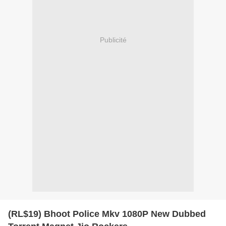
Publicité
(RL$19) Bhoot Police Mkv 1080P New Dubbed